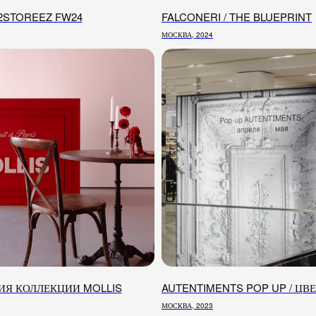
2STOREEZ FW24
FALCONERI / THE BLUEPRINT
МОСКВА, 2024
ТЕЛЕФ
O@INOUTSTUD.IO
+7 (
ИЯ КОЛЛЕКЦИИ MOLLIS
AUTENTIMENTS POP UP / ЦВ
МОСКВА, 2023
ПОЛИНА СА