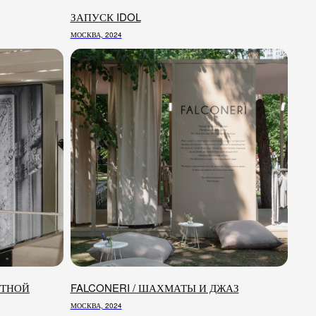
ЗАПУСК IDOL
МОСКВА, 2024
ОН
916) 283-44-47
ЕТНОЙ
FALCONERI / ШАХМАТЫ И ДЖАЗ
МОСКВА, 2024
ФОНОВА (ОФИС-МЕНЕДЖЕР)