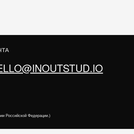
ОФИС
МОСКВА, Н
1 (ВО ВНУТ
ийской Федерации.)